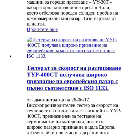
машини за горещо пресоване – YY-30T –
лабораторна хидравлична преса в Чили,
което отбелязва пореден солиден пробив на
южноамериканския пазар. Тази партида от
клиенти...
Прочетете още
Тестерът за скорост на разтопяване
YYP-400CT получава широко
признание на европейския пазар с
пълно съответствие с ISO 1133.
от администратор на 26-06-17
Високопроизводителен тестер за скорост на
течливост на стопилката с тъчскрийн – YYP-
400CT, предназначен за тестване на
термопластични материали, постигна
широко пазарно признание в цяла Европа,
отбелязвайки нов етап в задграничното