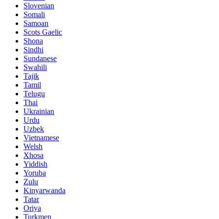
Slovenian
Somali
Samoan
Scots Gaelic
Shona
Sindhi
Sundanese
Swahili
Tajik
Tamil
Telugu
Thai
Ukrainian
Urdu
Uzbek
Vietnamese
Welsh
Xhosa
Yiddish
Yoruba
Zulu
Kinyarwanda
Tatar
Oriya
Turkmen