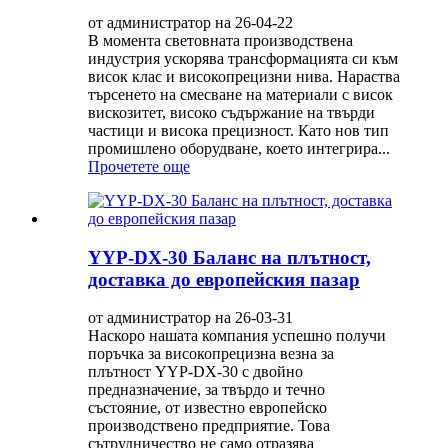
от администратор на 26-04-22
В момента световната производствена
индустрия ускорява трансформацията си към
висок клас и високопрецизни нива. Нараства
търсенето на смесване на материали с висок
вискозитет, високо съдържание на твърди
частици и висока прецизност. Като нов тип
промишлено оборудване, което интегрира...
Прочетете още
YYP-DX-30 Баланс на плътност,
доставка до европейския пазар
от администратор на 26-03-31
Наскоро нашата компания успешно получи
поръчка за високопрецизна везна за
плътност YYP-DX-30 с двойно
предназначение, за твърдо и течно
състояние, от известно европейско
производствено предприятие. Това
сътрудничество не само отразява