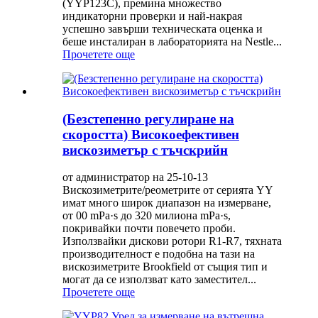
(YYP123C), премина множество
индикаторни проверки и най-накрая
успешно завърши техническата оценка и
беше инсталиран в лабораторията на Nestle...
Прочетете още
(Безстепенно регулиране на
скоростта) Високоефективен
вискозиметър с тъчскрийн
от администратор на 25-10-13
Вискозиметрите/реометрите от серията YY
имат много широк диапазон на измерване,
от 00 mPa·s до 320 милиона mPa·s,
покривайки почти повечето проби.
Използвайки дискови ротори R1-R7, тяхната
производителност е подобна на тази на
вискозиметрите Brookfield от същия тип и
могат да се използват като заместител...
Прочетете още