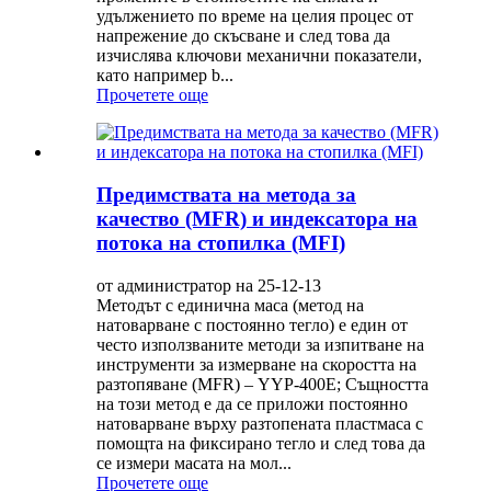
удължението по време на целия процес от
напрежение до скъсване и след това да
изчислява ключови механични показатели,
като например b...
Прочетете още
Предимствата на метода за
качество (MFR) и индексатора на
потока на стопилка (MFI)
от администратор на 25-12-13
Методът с единична маса (метод на
натоварване с постоянно тегло) е един от
често използваните методи за изпитване на
инструменти за измерване на скоростта на
разтопяване (MFR) – YYP-400E; Същността
на този метод е да се приложи постоянно
натоварване върху разтопената пластмаса с
помощта на фиксирано тегло и след това да
се измери масата на мол...
Прочетете още