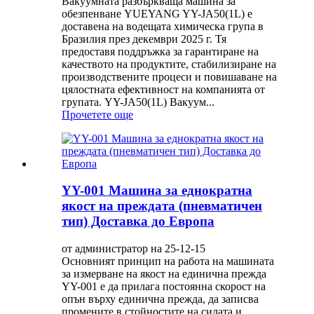
Вакуумната разбъркваща машина за
обезпенване YUEYANG YY-JA50(1L) е
доставена на водещата химическа група в
Бразилия през декември 2025 г. Тя
предоставя поддръжка за гарантиране на
качеството на продуктите, стабилизиране на
производствените процеси и повишаване на
цялостната ефективност на компанията от
групата. YY-JA50(1L) Вакуум...
Прочетете още
YY-001 Машина за еднократна
якост на преждата (пневматичен
тип) Доставка до Европа
от администратор на 25-12-15
Основният принцип на работа на машината
за измерване на якост на единична прежда
YY-001 е да прилага постоянна скорост на
опън върху единична прежда, да записва
промените в стойностите на силата и