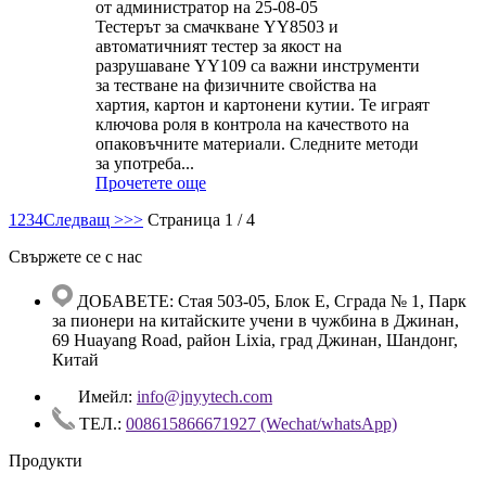
от администратор на 25-08-05
Тестерът за смачкване YY8503 и
автоматичният тестер за якост на
разрушаване YY109 са важни инструменти
за тестване на физичните свойства на
хартия, картон и картонени кутии. Те играят
ключова роля в контрола на качеството на
опаковъчните материали. Следните методи
за употреба...
Прочетете още
1
2
3
4
Следващ >
>>
Страница 1 / 4
Свържете се с нас
ДОБАВЕТЕ: Стая 503-05, Блок E, Сграда № 1, Парк
за пионери на китайските учени в чужбина в Джинан,
69 Huayang Road, район Lixia, град Джинан, Шандонг,
Китай
Имейл:
info@jnyytech.com
ТЕЛ.:
008615866671927 (Wechat/whatsApp)
Продукти