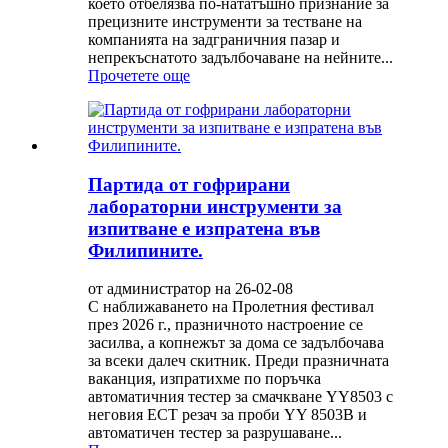
което отбелязва по-нататъшно признание за
прецизните инструменти за тестване на
компанията на задграничния пазар и
непрекъснатото задълбочаване на нейните...
Прочетете още
Партида от гофрирани
лабораторни инструменти за
изпитване е изпратена във
Филипините.
от администратор на 26-02-08
С наближаването на Пролетния фестивал
през 2026 г., празничното настроение се
засилва, а копнежът за дома се задълбочава
за всеки далеч скитник. Преди празничната
ваканция, изпратихме по поръчка
автоматичния тестер за смачкване YY8503 с
неговия ECT резач за проби YY 8503B и
автоматичен тестер за разрушаване...