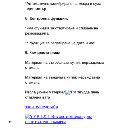
*Автоматично калибриране на мокра и суха
термометър
б. Контролна функция:
*има функция за стартиране и спиране на
резервацията
*с функция за регулиране на дата и час
9.
Камара
материал
Материал на вътрешната кутия: неръждаема
стомана
Материал на външната кутия: неръждаема
стомана
Изолационен материал
V твърда пяна +
стъклена вата
запитване
детайл