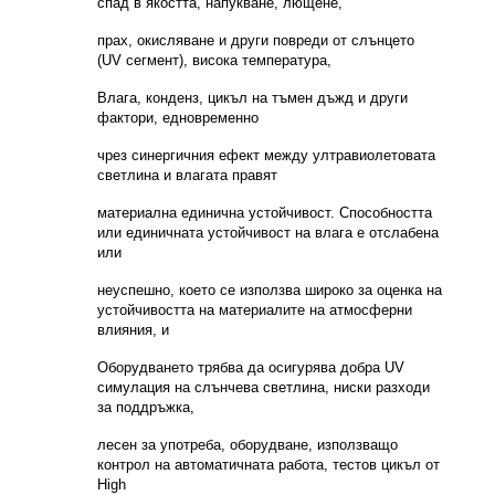
спад в якостта, напукване, лющене,
прах, окисляване и други повреди от слънцето
(UV сегмент), висока температура,
Влага, конденз, цикъл на тъмен дъжд и други
фактори, едновременно
чрез синергичния ефект между ултравиолетовата
светлина и влагата правят
материална единична устойчивост. Способността
или единичната устойчивост на влага е отслабена
или
неуспешно, което се използва широко за оценка на
устойчивостта на материалите на атмосферни
влияния, и
Оборудването трябва да осигурява добра UV
симулация на слънчева светлина, ниски разходи
за поддръжка,
лесен за употреба, оборудване, използващо
контрол на автоматичната работа, тестов цикъл от
High