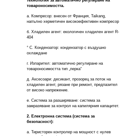
технология за автоматично регулиране на
товароносимостта.
а. Компресор: внесен от Франция, Taikang,
напълно херметичен високоефективен компресор
б. Хладилен агент: екологичен хладилен агент R-
404
° С. Кондензатор: кондензатор с въздушно
охлаждане
г. Изпарител: автоматично регулиране на
товароносимостта тип „перка“
д. Аксесоари: десикант, прозорец за поток на
хладилен агент, рязане при ремонт, предпазител
от високо напрежение.
е. Система за разширяване: система за
замразяване за контрол на капилярния капацитет.
2. Електронна система (система за
безопасност):
а. Тиристорен контролер на мощност с нулев