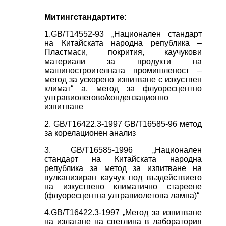
M
ит
инг
стандартите:
1.GB/T14552-93 „Национален стандарт
на Китайската народна република –
Пластмаси, покрития, каучукови
материали за продукти на
машиностроителната промишленост –
метод за ускорено изпитване с изкуствен
климат“ a, метод за флуоресцентно
ултравиолетово/кондензационно
изпитване
2. GB/T16422.3-1997 GB/T16585-96 метод
за корелационен анализ
3. GB/T16585-1996 „Национален
стандарт на Китайската народна
република за метод за изпитване на
вулканизиран каучук под въздействието
на изкуствено климатично стареене
(флуоресцентна ултравиолетова лампа)“
4.GB/T16422.3-1997 „Метод за изпитване
на излагане на светлина в лаборатория