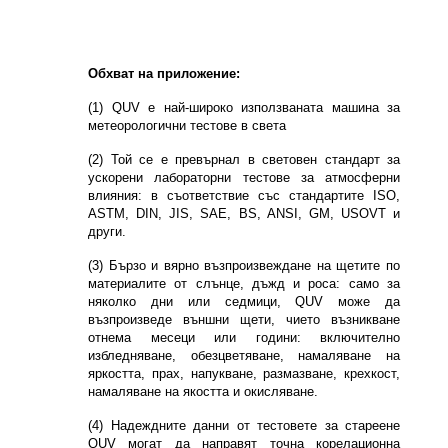
Обхват на приложение:
(1) QUV е най-широко използваната машина за
метеорологични тестове в света
(2) Той се е превърнал в световен стандарт за
ускорени лабораторни тестове за атмосферни
влияния: в съответствие със стандартите ISO,
ASTM, DIN, JIS, SAE, BS, ANSI, GM, USOVT и
други.
(3) Бързо и вярно възпроизвеждане на щетите по
материалите от слънце, дъжд и роса: само за
няколко дни или седмици, QUV може да
възпроизведе външни щети, чието възникване
отнема месеци или години: включително
избледняване, обезцветяване, намаляване на
яркостта, прах, напукване, размазване, крехкост,
намаляване на якостта и окисляване.
(4) Надеждните данни от тестовете за стареене
QUV могат да направят точна корелационна