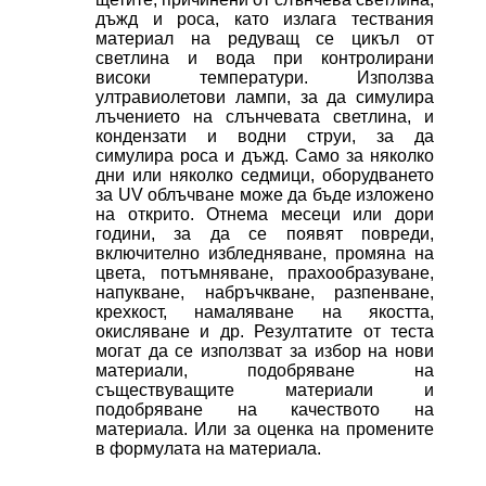
дъжд и роса, като излага тествания
материал на редуващ се цикъл от
светлина и вода при контролирани
високи температури. Използва
ултравиолетови лампи, за да симулира
лъчението на слънчевата светлина, и
кондензати и водни струи, за да
симулира роса и дъжд. Само за няколко
дни или няколко седмици, оборудването
за UV облъчване може да бъде изложено
на открито. Отнема месеци или дори
години, за да се появят повреди,
включително избледняване, промяна на
цвета, потъмняване, прахообразуване,
напукване, набръчкване, разпенване,
крехкост, намаляване на якостта,
окисляване и др. Резултатите от теста
могат да се използват за избор на нови
материали, подобряване на
съществуващите материали и
подобряване на качеството на
материала. Или за оценка на промените
в формулата на материала.