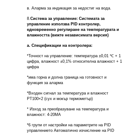
в. Аларма за индикация за недостиг на вода.
8.
Система за управление: Системата за
управление използва PID контролер,
едновременно регулиране на температурата и
влажността (вижте независимата версия)
а. Спецификации на контролера:
*Точност на управление: температура ±0,01 ℃ + 1
цифра, влажност ±0,1% относителна влажност + 1
цифра
*има горна и долна граница на готовност и
функция за аларма
*Входен сигнал за температура и влажност
PT100×2 (сух и мокър термометър)
* Изход за преобразуване на температура и
влажност: 4-20MA
*6 групи от настройки на параметрите на PID
управлението Автоматично изчисление на PID