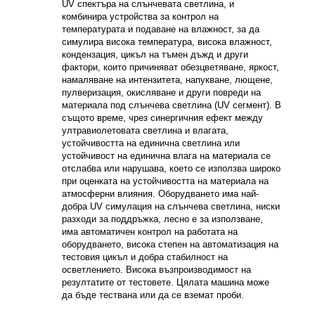
UV спектъра на слънчевата светлина, и
комбинира устройства за контрол на
температурата и подаване на влажност, за да
симулира висока температура, висока влажност,
кондензация, цикъл на тъмен дъжд и други
фактори, които причиняват обезцветяване, яркост,
намаляване на интензитета, напукване, лющене,
пулверизация, окисляване и други повреди на
материала под слънчева светлина (UV сегмент). В
същото време, чрез синергичния ефект между
ултравиолетовата светлина и влагата,
устойчивостта на единична светлина или
устойчивост на единична влага на материала се
отслабва или нарушава, което се използва широко
при оценката на устойчивостта на материала на
атмосферни влияния. Оборудването има най-
добра UV симулация на слънчева светлина, ниски
разходи за поддръжка, лесно е за използване,
има автоматичен контрол на работата на
оборудването, висока степен на автоматизация на
тестовия цикъл и добра стабилност на
осветлението. Висока възпроизводимост на
резултатите от тестовете. Цялата машина може
да бъде тествана или да се вземат проби.