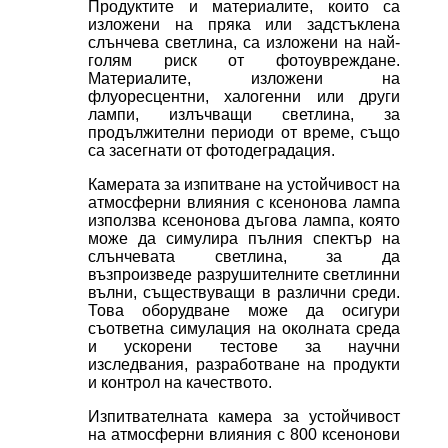
Продуктите и материалите, които са
изложени на пряка или задстъклена
слънчева светлина, са изложени на най-
голям риск от фотоувреждане.
Материалите, изложени на
флуоресцентни, халогенни или други
лампи, излъчващи светлина, за
продължителни периоди от време, също
са засегнати от фотодеградация.
Камерата за изпитване на устойчивост на
атмосферни влияния с ксенонова лампа
използва ксенонова дъгова лампа, която
може да симулира пълния спектър на
слънчевата светлина, за да
възпроизведе разрушителните светлинни
вълни, съществуващи в различни среди.
Това оборудване може да осигури
съответна симулация на околната среда
и ускорени тестове за научни
изследвания, разработване на продукти
и контрол на качеството.
Изпитвателната камера за устойчивост
на атмосферни влияния с 800 ксенонови