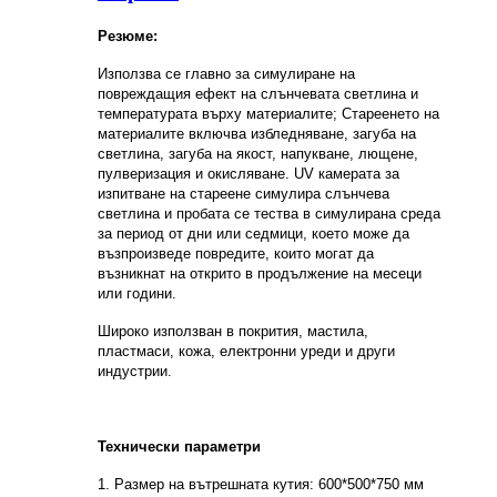
Резюме:
Използва се главно за симулиране на
повреждащия ефект на слънчевата светлина и
температурата върху материалите; Стареенето на
материалите включва избледняване, загуба на
светлина, загуба на якост, напукване, лющене,
пулверизация и окисляване. UV камерата за
изпитване на стареене симулира слънчева
светлина и пробата се тества в симулирана среда
за период от дни или седмици, което може да
възпроизведе повредите, които могат да
възникнат на открито в продължение на месеци
или години.
Широко използван в покрития, мастила,
пластмаси, кожа, електронни уреди и други
индустрии.
Технически параметри
1. Размер на вътрешната кутия: 600*500*750 мм