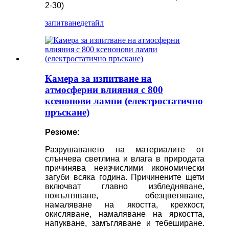
2-30)
запитване
детайл
Камера за изпитване на
атмосферни влияния с 800
ксенонови лампи (електростатично
пръскане)
Резюме:
Разрушаването на материалите от
слънчева светлина и влага в природата
причинява неизчислими икономически
загуби всяка година. Причинените щети
включват главно избледняване,
пожълтяване, обезцветяване,
намаляване на якостта, крехкост,
окисляване, намаляване на яркостта,
напукване, замъгляване и тебеширане.