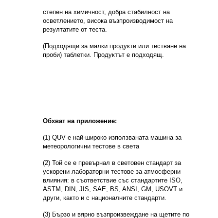
степен на химичност, добра стабилност на
осветлението, висока възпроизводимост на
резултатите от теста.
(Подходящи за малки продукти или тестване на
проби) таблетки. Продуктът е подходящ.
Обхват на приложение:
(1) QUV е най-широко използваната машина за
метеорологични тестове в света
(2) Той се е превърнал в световен стандарт за
ускорени лабораторни тестове за атмосферни
влияния: в съответствие със стандартите ISO,
ASTM, DIN, JIS, SAE, BS, ANSI, GM, USOVT и
други, както и с националните стандарти.
(3) Бързо и вярно възпроизвеждане на щетите по