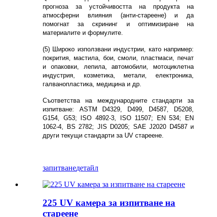
прогноза за устойчивостта на продукта на
атмосферни влияния (анти-стареене) и да
помогнат за скрининг и оптимизиране на
материалите и формулите.
(5) Широко използвани индустрии, като например:
покрития, мастила, бои, смоли, пластмаси, печат
и опаковки, лепила, автомобили, мотоциклетна
индустрия, козметика, метали, електроника,
галванопластика, медицина и др.
Съответства на международните стандарти за
изпитване: ASTM D4329, D499, D4587, D5208,
G154, G53; ISO 4892-3, ISO 11507; EN 534; EN
1062-4, BS 2782; JIS D0205; SAE J2020 D4587 и
други текущи стандарти за UV стареене.
запитване
детайл
225 UV камера за изпитване на
стареене