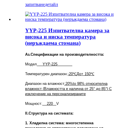
запитване
детайл
YYP-225 Изпитвателна камера за
висока и ниска температура
(неръждаема стомана)
Аз
.
Спецификации на производителността
:
Модел
YYP
-225
Температурен диапазон:
-20
℃
До
+
150
℃
Диапазон на влажност
:20%
to
98% относителна
влажност (
Влажността е налична от 25° до 85°
) С
изключение на персонализираните
Мощност:
220
V
II.
Структура на системата
:
1. Хладилна система: многостепенна