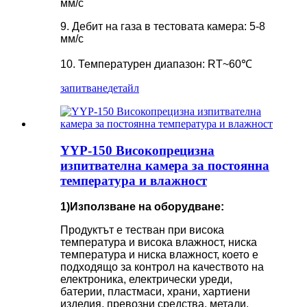
мм/с
9. Дебит на газа в тестовата камера: 5-8
мм/с
10. Температурен диапазон: RT~60℃
запитване
детайл
YYP-150 Високопрецизна
изпитвателна камера за постоянна
температура и влажност
1)
Използване на оборудване
:
Продуктът е тестван при висока
температура и висока влажност, ниска
температура и ниска влажност, което е
подходящо за контрол на качеството на
електроника, електрически уреди,
батерии, пластмаси, храни, хартиени
изделия, превозни средства, метали,