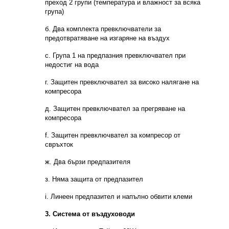
преход 2 групи (температура и влажност за всяка
група)
б. Два комплекта превключватели за
предотвратяване на изгаряне на въздух
c. Група 1 на предпазния превключвател при
недостиг на вода
г. Защитен превключвател за високо налягане на
компресора
д. Защитен превключвател за прегряване на
компресора
f. Защитен превключвател за компресор от
свръхток
ж. Два бързи предпазителя
з. Няма защита от предпазител
i. Линеен предпазител и напълно обвити клеми
3. Система от въздуховоди