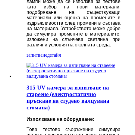
лампи може да се използва за тестове
като избор на нови материали,
подобряване на съществуващи
материали или оценка на промените в
издръжливостта след промени в състава
на материала. Устройството може добре
да симулира промените в материалите,
изложени на слънчева светлина при
различни условия на околната среда.
запитване
детайл
315 UV камера за изпитване на
стареене (електростатично
пръскане на студено валцувана
стомана)
Използване на оборудване:
Това тестово съоръжение симулира
щетите, причинени от слънчева светлина,