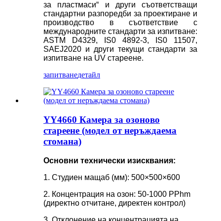
за пластмаси“ и други съответстващи
стандартни разпоредби за проектиране и
производство в съответствие с
международните стандарти за изпитване:
ASTM D4329, IS0 4892-3, IS0 11507,
SAEJ2020 и други текущи стандарти за
изпитване на UV стареене.
запитване
детайл
YY4660 Камера за озоново
стареене (модел от неръждаема
стомана)
Основни технически изисквания:
1. Студиен мащаб (мм): 500×500×600
2. Концентрация на озон: 50-1000 PPhm
(директно отчитане, директен контрол)
3. Отклонение на концентрацията на