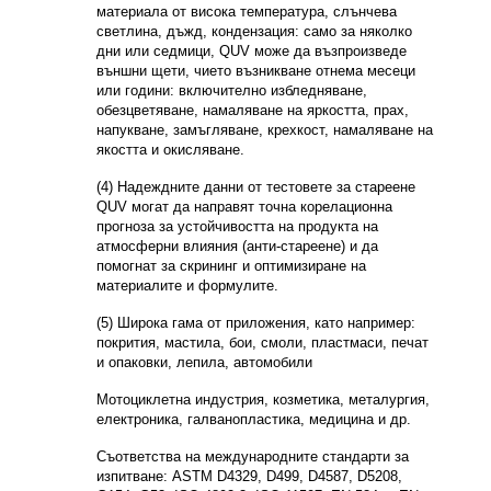
материала от висока температура, слънчева
светлина, дъжд, кондензация: само за няколко
дни или седмици, QUV може да възпроизведе
външни щети, чието възникване отнема месеци
или години: включително избледняване,
обезцветяване, намаляване на яркостта, прах,
напукване, замъгляване, крехкост, намаляване на
якостта и окисляване.
(4) Надеждните данни от тестовете за стареене
QUV могат да направят точна корелационна
прогноза за устойчивостта на продукта на
атмосферни влияния (анти-стареене) и да
помогнат за скрининг и оптимизиране на
материалите и формулите.
(5) Широка гама от приложения, като например:
покрития, мастила, бои, смоли, пластмаси, печат
и опаковки, лепила, автомобили
Мотоциклетна индустрия, козметика, металургия,
електроника, галванопластика, медицина и др.
Съответства на международните стандарти за
изпитване: ASTM D4329, D499, D4587, D5208,