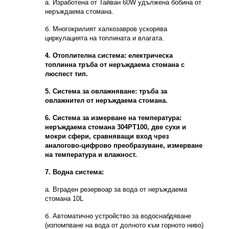
а. Изработена от Тайван 60W удължена бобина от
неръждаема стомана.
б. Многокрилият халкозавров ускорява
циркулацията на топлината и влагата.
4. Отоплителна система: електрическа
топлинна тръба от неръждаема стомана с
люспест тип.
5. Система за овлажняване: тръба за
овлажнител от неръждаема стомана.
6. Система за измерване на температура:
неръждаема стомана 304PT100, две сухи и
мокри сфери, сравняващи вход чрез
аналогово-цифрово преобразуване, измерване
на температура и влажност.
7. Водна система:
а. Вграден резервоар за вода от неръждаема
стомана 10L
б. Автоматично устройство за водоснабдяване
(изпомпване на вода от долното към горното ниво)