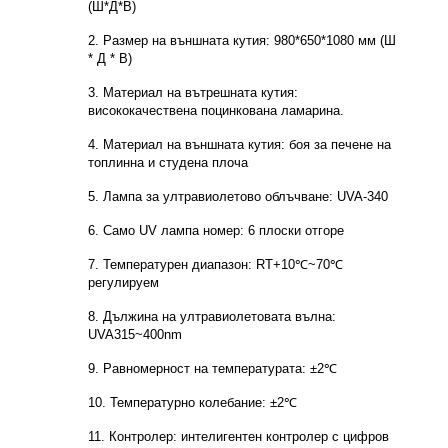
(Ш*Д*В)
2. Размер на външната кутия: 980*650*1080 мм (Ш
* Д * В)
3. Материал на вътрешната кутия:
висококачествена поцинкована ламарина.
4. Материал на външната кутия: боя за печене на
топлинна и студена плоча
5. Лампа за ултравиолетово облъчване: UVA-340
6. Само UV лампа номер: 6 плоски отгоре
7. Температурен диапазон: RT+10℃~70℃
регулируем
8. Дължина на ултравиолетовата вълна:
UVA315~400nm
9. Равномерност на температурата: ±2℃
10. Температурно колебание: ±2℃
11. Контролер: интелигентен контролер с цифров